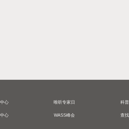
品中心
唯听专家日
科普
户中心
WASS峰会
查找