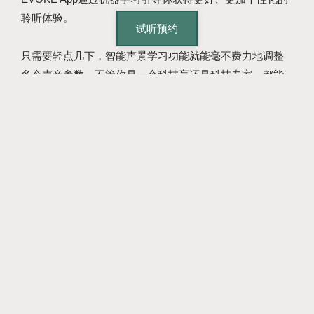
聆听体验。
试听预约
只需要轻点几下，智能声景学习功能就能毫不费力地调整
多个声音参数。不管你是一个科技盲还是科技专家，都能
获取你想要的声音。
创建专属的个人聆听程序